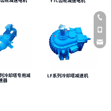
斜齿轮减速电机
YTC齿轮减速电机
0575-82
138-5
shangy
F系列冷却塔专用减
LF系列冷却塔减速机
速器