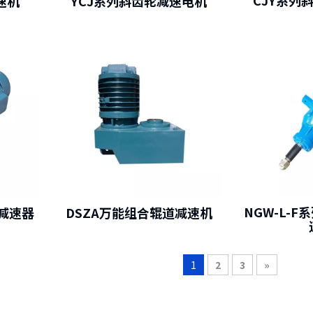
CJY系列
速机
YCJ系列斜齿轮减速电机
NGW-L-
减速器
DSZA万能组合辊道减速机
1
2
3
»